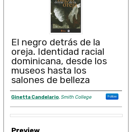
El negro detrás de la
oreja. Identidad racial
dominicana, desde los
museos hasta los
salones de belleza
Creator
Ginetta Candelario
,
Smith College
Follow
Files
Preview